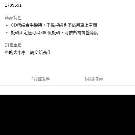
信用卡分期付款
1789691
3 期 0 利率 每期
NT$133
21家銀行
商品特色
合作金庫商業銀行
第一商業銀行
超商取貨付款
CD槽結合手機架，不擋視線也不佔用車上空間
華南商業銀行
彰化商業銀行
旋轉固定座可以360度旋轉，可依所需調整角度
LINE Pay
上海商業儲蓄銀行
台北富邦商業銀行
國泰世華商業銀行
兆豐國際商業銀行
Apple Pay
銷售重點
臺灣中小企業銀行
台中商業銀行
車的大小事，請交給高仕
匯豐（台灣）商業銀行
華泰商業銀行
街口支付
聯邦商業銀行
遠東國際商業銀行
元大商業銀行
永豐商業銀行
悠遊付
玉山商業銀行
星展（台灣）商業銀行
台新國際商業銀行
中國信託商業銀行
ATM付款
詳細說明
相關推薦
台灣樂天信用卡公司
運送方式
全家付款取貨
每筆NT$60，滿NT$450(含以上)免運費
7-11付款取貨
每筆NT$60，滿NT$450(含以上)免運費