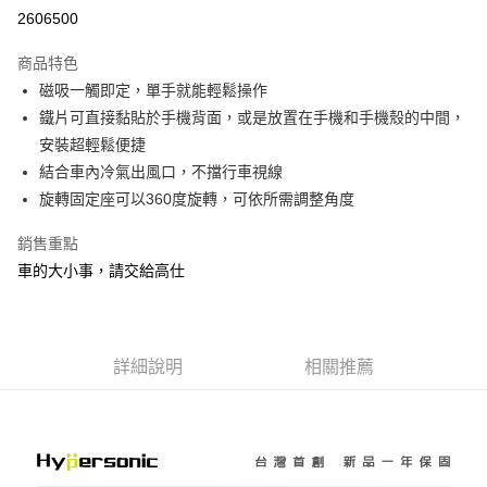
超商取貨付款
2606500
LINE Pay
商品特色
Apple Pay
磁吸一觸即定，單手就能輕鬆操作
鐵片可直接黏貼於手機背面，或是放置在手機和手機殼的中間，
街口支付
安裝超輕鬆便捷
悠遊付
結合車內冷氣出風口，不擋行車視線
旋轉固定座可以360度旋轉，可依所需調整角度
ATM付款
銷售重點
運送方式
車的大小事，請交給高仕
全家付款取貨
每筆NT$60，滿NT$450(含以上)免運費
7-11付款取貨
詳細說明
相關推薦
每筆NT$60，滿NT$450(含以上)免運費
宅配
每筆NT$70，滿NT$450(含以上)免運費