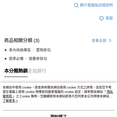
顯示電腦版詳細說明
客服
商品相關分類 (3)
查看全部
► 車內收納專區
置物掛勾
► 雨季必備
摺疊傘掛勾
本分類熱銷
全站排行
本網站中使用 cookie，欲查詢有關本網站使用 cookie 方式之詳情，及若您不希
熱門標籤
望在電腦上使用 cookie 時應如何變更電腦的 cookie 設定，請參閱本網站「
隱私
權條款
」之 Cookie 聲明。您繼續使用本網站即表示您同意本公司得按本網站使
用條款之 Cookie 聲明使用 cookie。
了解更多 >
我知道了