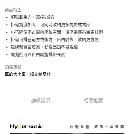
3 期 0 利率 每期
NT$66
21家銀行
商品特色
合作金庫商業銀行
第一商業銀行
超商取貨付款
超強載重力，高達2公斤
華南商業銀行
彰化商業銀行
掛勾寬度加大，可同時收納更多提袋或物品
LINE Pay
上海商業儲蓄銀行
台北富邦商業銀行
國泰世華商業銀行
兆豐國際商業銀行
小巧輕便不占車內座位空間，後座乘客乘坐更舒適
Apple Pay
臺灣中小企業銀行
台中商業銀行
掛勾可掛在前方或後方，自由變換，收納更方便
匯豐（台灣）商業銀行
華泰商業銀行
織網緊實密度高，韌性堅固不易脫線
街口支付
聯邦商業銀行
遠東國際商業銀行
魔鬼氈可以自由調整掛帶長度
元大商業銀行
永豐商業銀行
悠遊付
玉山商業銀行
星展（台灣）商業銀行
銷售重點
台新國際商業銀行
中國信託商業銀行
ATM付款
車的大小事，請交給高仕
台灣樂天信用卡公司
運送方式
全家付款取貨
詳細說明
相關推薦
每筆NT$60，滿NT$450(含以上)免運費
7-11付款取貨
每筆NT$60，滿NT$450(含以上)免運費
宅配