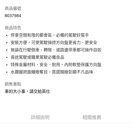
信用卡一次付款
商品編號
信用卡分期付款
8037984
3 期 0 利率 每期
NT$199
21家銀行
商品特色
合作金庫商業銀行
第一商業銀行
超商取貨付款
停車空間有限的都會區，必備的駕駛好幫手
華南商業銀行
彰化商業銀行
安裝方便，可使駕駛操控方向盤更省力、更安全
LINE Pay
上海商業儲蓄銀行
台北富邦商業銀行
國泰世華商業銀行
兆豐國際商業銀行
無論在行駛倒車、轉彎、或路邊停車都可操作自如
Apple Pay
臺灣中小企業銀行
台中商業銀行
長途駕駛或職業駕駛必備良品
匯豐（台灣）商業銀行
華泰商業銀行
特殊金屬材料，安全、耐用，內附軟墊保護方向盤
街口支付
聯邦商業銀行
遠東國際商業銀行
水鑽握把面耀眼奪目，質感精緻彰顯不凡品味
元大商業銀行
永豐商業銀行
悠遊付
玉山商業銀行
星展（台灣）商業銀行
銷售重點
台新國際商業銀行
中國信託商業銀行
ATM付款
車的大小事，請交給高仕
台灣樂天信用卡公司
運送方式
全家付款取貨
詳細說明
相關推薦
每筆NT$60，滿NT$450(含以上)免運費
7-11付款取貨